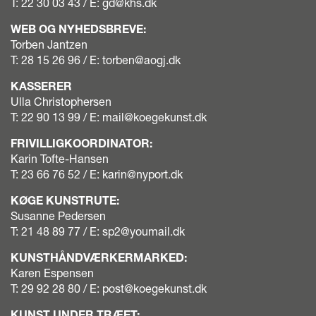
T: 22 30 03 43 / E:
gd@khs.dk
WEB OG NYHEDSBREVE:
Torben Jantzen
T: 28 15 26 96 / E:
torben@aogj.dk
KASSERER
Ulla Christophersen
T: 22 90 13 99‬ / E:
mail@koegekunst.dk
FRIVILLIGKOORDINATOR:
Karin Tofte-Hansen
T: 23 66 76 52‬ / E:
karin@nyport.dk
KØGE KUNSTRUTE:
Susanne Pedersen
T: 21 48 89 77‬‬ / E:
sp2@youmail.dk
KUNSTHÅNDVÆRKERMARKED:
Karen Espensen
T: 29 92 28 80 / E:
post@koegekunst.dk
KUNST UNDER TRÆET: