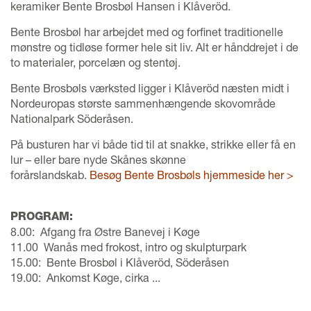
keramiker Bente Brosbøl Hansen i Klåveröd.
Bente Brosbøl har arbejdet med og forfinet traditionelle
mønstre og tidløse former hele sit liv. Alt er hånddrejet i de
to materialer, porcelæn og stentøj.
Bente Brosbøls værksted ligger i Klåveröd næsten midt i
Nordeuropas største sammenhængende skovområde
Nationalpark Söderåsen.
På busturen har vi både tid til at snakke, strikke eller få en
lur – eller bare nyde Skånes skønne
forårslandskab.
Besøg Bente Brosbøls hjemmeside her >
PROGRAM:
8.00: Afgang fra Østre Banevej i Køge
11.00 Wanås med frokost, intro og skulpturpark
15.00: Bente Brosbøl i Klåveröd, Söderåsen
19.00: Ankomst Køge, cirka ...