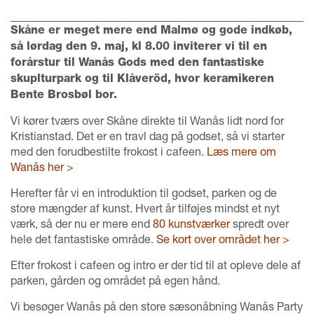
Skåne er meget mere end Malmø og gode indkøb,
så lørdag den 9. maj, kl 8.00 inviterer vi til en
forårstur til Wanås Gods med den fantastiske
skuplturpark og til Klåveröd, hvor keramikeren
Bente Brosbøl bor.
Vi kører tværs over Skåne direkte til Wanås lidt nord for
Kristianstad. Det er en travl dag på godset, så vi starter
med den forudbestilte frokost i cafeen.
Læs mere om
Wanås her >
Herefter får vi en introduktion til godset, parken og de
store mængder af kunst. Hvert år tilføjes mindst et nyt
værk, så der nu er mere end
80 kunstværker
spredt over
hele det fantastiske område.
Se kort over området her >
Efter frokost i cafeen og intro er der tid til at opleve dele af
parken, gården og området på egen hånd.
Vi besøger Wanås på den store sæsonåbning Wanås Party