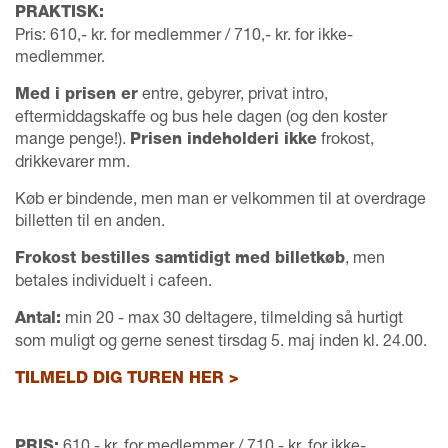
PRAKTISK:
Pris: 610,- kr. for medlemmer / 710,- kr. for ikke-
medlemmer.
entre, gebyrer, privat intro,
Med i prisen er
eftermiddagskaffe og bus hele dagen (og den koster
mange penge!).
frokost,
Prisen indeholderi ikke
drikkevarer mm.
Køb er bindende, men man er velkommen til at overdrage
billetten til en anden.
, men
Frokost bestilles samtidigt med billetkøb
betales individuelt i cafeen.
min 20 - max 30 deltagere, tilmelding så hurtigt
Antal:
som muligt og gerne senest tirsdag 5. maj inden kl. 24.00.
TILMELD DIG TUREN HER >
610,- kr. for medlemmer / 710,- kr. for ikke-
PRIS: