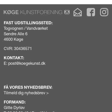
koege
Få
Besøg
B
kunstforening
Køge
Køge
K
logo
Kunstforenings
Kunstfor
Ku
FAST UDSTILLINGSSTED:
top
nyhedsbrev
på
p
Togvognen / Vandværket
footer
Faceboo
In
Søndre Alle 6
white
4600 Køge
CVR: 30436571
KONTAKT:
E:
post@koegekunst.dk
FÅ VORES NYHEDSBREV:
Tilmeld dig nyhedsbrev >
FORMAND:
Gitte Dyrløv