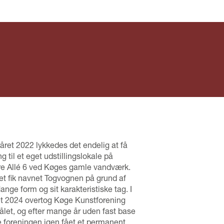
eråret 2022 lykkedes det endelig at få
g til et eget udstillingslokale på
e Allé 6 ved Køges gamle vandværk.
et fik navnet Togvognen på grund af
lange form og sit karakteristiske tag. I
et 2024 overtog Køge Kunstforening
ålet, og efter mange år uden fast base
 foreningen igen fået et permanent