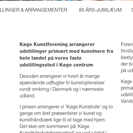
ILLINGER & ARRANGEMENTER
80 ÅRS-JUBILÆUM
Foren
Køge Kunstforening arrangerer
frivil
udstillinger primært med kunstnere fra
besty
hele landet på vores faste
der b
udstillingssted i Køge centrum
på ud
Desuden arrangerer vi hvert år mange
Køge 
spændende udflugter til kunstoplevelser
primæ
rundt omkring i Danmark og i nærmeste
udsti
udland.
Vandv
I pinsen arrangerer vi 'Køge Kunstrute' og to
gange om året præsenterer vi kunst og
kunsthåndværk lige til at tage med hjem.
Det sker om sommeren på ‘Køge
Kunsthåndværkermarked’ og ved juletid i