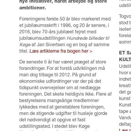
nye initiativer, hårdt arbejde og store
udstil
ambitioner.
Togvo
Foreningens første 50 år blev markeret med
stod 
et jubilæumsskrift i 1996, og 20 år senere, i
isole
2016, blev 70-års jubilæet fejret med
forelø
jubilæumsudstillingen
Hundrede billeder til
somme
Køge
af Jan Sivertsen og en bog af samme
titel.
Læs artiklerne fra bogen her >
ET 
KUL
De seneste ti år har været præget af store
Udsti
forandringer. For at forstå udviklingen må
hvor 
man dog tilbage til 2012. På grund af
indret
økonomiske udfordringer var der på det
kreat
tidspunkt overvejelser om at nedlægge
det g
foreningen. Det skete heldigvis ikke. Flere af
kunst
bestyrelsens mangeårige medlemmer
Kunst
lykkedes med at genetablere foreningen,
tape 
men de stigende udgifter til husleje gjorde
Vandv
det nødvendigt at opgive et fast
delta
udstillingssted. I stedet blev Køge
Læs o