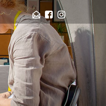
Få
Besøg
Besøg
Køge
Køge
Køge
Kunstforenings
Kunstforening
Kunstforening
nyhedsbrev
på
på
Facebook
Instagram