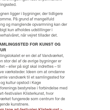
lingssted.
gnen ligger i bygninger, der tidligere
tomme. På grund af mangelfuld
ring og manglende opvarmning kan der
bigt kun afholdes udstillinger i
rhalvåret, når vejret tillader det.
SAMLINGSSTED FOR KUNST OG
TUR
llingslokalet er en del af Vandværket,
en stor del af de øvrige bygninger er
tet – eller på sigt skal indrettes – til
ive værksteder. Ideen om at omdanne
amle vandværk til et samlingssted for
 og kultur opstod i Køge
forenings bestyrelse i forbindelse med
art-festivalen Klisterkunst, hvor
ærket fungerede som centrum for de
gende kunstnere.
m tape art-festivalen Klisterkunst >