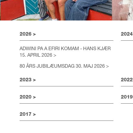
RANDI & KATRINE,
ERI
2026 >
2024
PEER OG
PE
ADWINI PA A EFIRI KOMAM - HANS KJÆR
TÅRNMANDEN
OU
15. APRIL 2026 >
80 ÅRS JUBILÆUMSDAG 30. MAJ 2026 >
NO.
2023 >
2022
2020 >
2019
2017 >