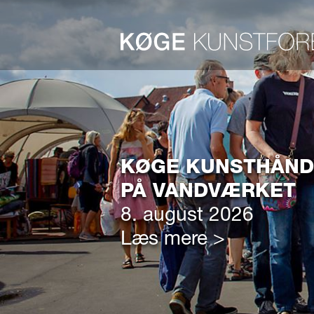
KØGE KUNSTHÅN
PÅ VANDVÆRKET
8. august 2026
Læs mere >