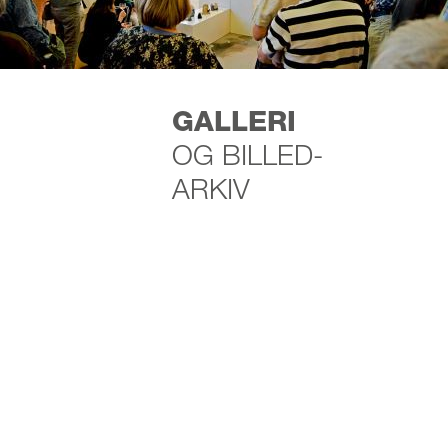
FERINSERING AF
GALLERI
UDSTILLINGEN SPIRAR
OG BILLED-
ARKIV