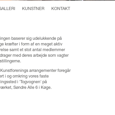
GALLERI
KUNSTNER
KONTAKT
ingen baserer sig udelukkende på
lige kræfter i form af en meget aktiv
relse samt et stot antal medlemmer
idrager med deres arbejde som vagter
stillingerne.
Kunstforenings arrangementer foregår
rt i og omkring vores faste
llingssted i 'Togvognen' på
ærket, Søndre Alle 6 i Køge.