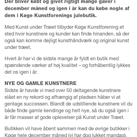
Der bliver købt og givet rigtigt mange gaver i
december måned og igen i år kan du købe nogle af
dem i Køge Kunstforenings julebutik.
Med Kunst under Træet tilbyder Køge Kunstforening et
sted hvor kunstnere og kunder kan finde hinanden, så der
også kan komme dejligt kunsthåndværk og original kunst
under træet.
Hvert år har vi de sidste mange år fyldt en butik med
spændende værker af høj kvalitet – og forhåbentlig lykkes
det os igen i år.
NYE OG GAMLE KUNSTNERE
Sidste år havde vi med over 50 deltagende kunstnere
slået en ny rekord og afhængig af pladsen håber vi at
gentage successen. Blandt de udstillende kunstnere vil du
både finde gamle kendinge og helt nye, så du også igen i
år får masser af gode oplevelser på Kunst under Træet.
Butikken vil have åbent sammen med de øvrige butikker i
Køge hele december måned (vi har dog lukket mandag),