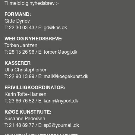
Tilmeld dig nyhedsbrev >
FORMAND:
Gitte Dyrløv
T: 22 30 03 43 / E:
gd@khs.dk
WEB OG NYHEDSBREVE:
Torben Jantzen
T: 28 15 26 96 / E:
torben@aogj.dk
KASSERER
Ulla Christophersen
T: 22 90 13 99‬ / E:
mail@koegekunst.dk
FRIVILLIGKOORDINATOR:
Karin Tofte-Hansen
T: 23 66 76 52‬ / E:
karin@nyport.dk
KØGE KUNSTRUTE:
Susanne Pedersen
T: 21 48 89 77‬‬ / E:
sp2@youmail.dk