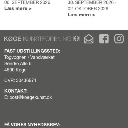
06. SEPTEMBER 2026
30. SEPTEMBER 2026 -
Læs mere >
02. OKTOBER 2026
Læs mere >
koege
Få
Besøg
B
kunstforening
Køge
Køge
K
logo
Kunstforenings
Kunstfor
Ku
FAST UDSTILLINGSSTED:
top
nyhedsbrev
på
p
Togvognen / Vandværket
footer
Faceboo
In
Søndre Alle 6
white
4600 Køge
CVR: 30436571
KONTAKT:
E:
post@koegekunst.dk
FÅ VORES NYHEDSBREV: